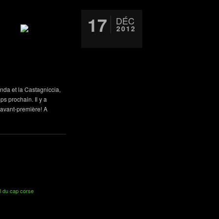
17
DÉC
2012
enda et la Castagniccia,
ps prochain. Il y a
 avant-première! A
il du cap corse