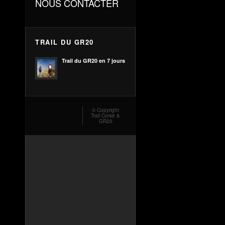
NOUS CONTACTER
TRAIL DU GR20
Trail du GR20 en 7 jours
© Copyright
Trail Corse &
GR20