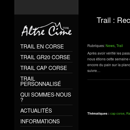
Trail : R
TRAIL EN CORSE
Rubriques:
News
,
Trail
Après avoir vérifié les pas
TRAIL GR20 CORSE
nous étions cette semaine d
encore du pain sur la plan
TRAIL CAP CORSE
suivre…
TRAIL
PERSONNALISÉ
QUI SOMMES-NOUS
?
ACTUALITÉS
cap corse
,
Ra
Thématiques :
INFORMATIONS