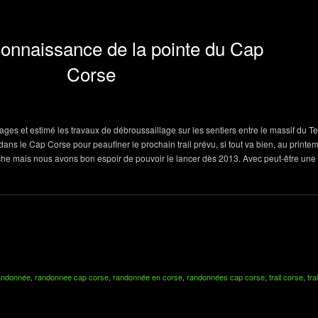
econnaissance de la pointe du Cap
Corse
sages et estimé les travaux de débroussaillage sur les sentiers entre le massif du T
ans le Cap Corse pour peaufiner le prochain trail prévu, si tout va bien, au printem
che mais nous avons bon espoir de pouvoir le lancer dès 2013. Avec peut-être une
ndonnée
,
randonnee cap corse
,
randonnée en corse
,
randonnées cap corse
,
trail corse
,
tra