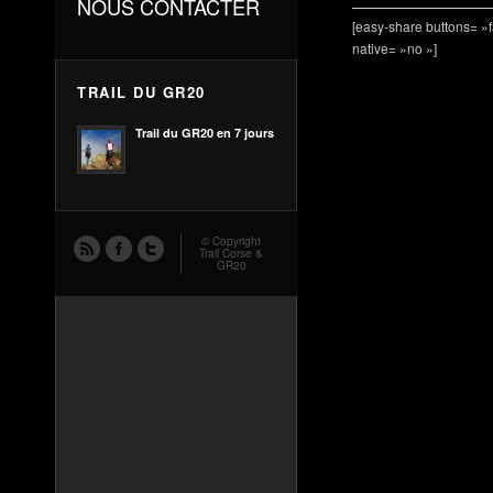
NOUS CONTACTER
[easy-share buttons= »
native= »no »]
TRAIL DU GR20
Trail du GR20 en 7 jours
© Copyright
Trail Corse &
GR20