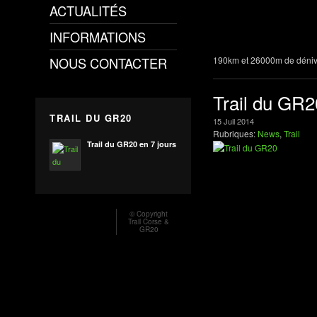
ACTUALITÉS
INFORMATIONS
NOUS CONTACTER
190km et 26000m de dénive
Trail du GR20
TRAIL DU GR20
15
Juil
2014
Rubriques:
News
,
Trail
Trail du GR20 en 7 jours
© Copyright
Trail Corse &
GR20