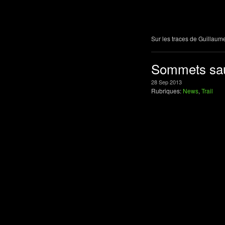
Sur les traces de Guillau
Sommets sauv
28
Sep
2013
Rubriques:
News
,
Trail