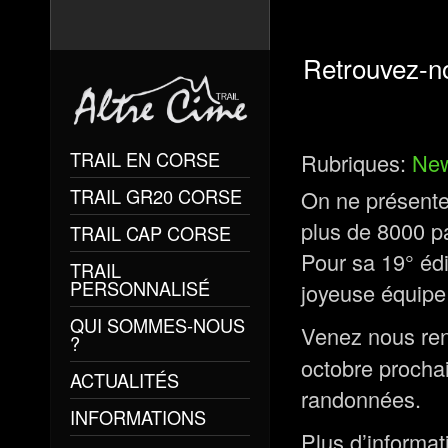
Retrouvez-no
TRAIL EN CORSE
Rubriques:
Ne
TRAIL GR20 CORSE
On ne présente
plus de 8000 p
TRAIL CAP CORSE
Pour sa 19° édi
TRAIL
PERSONNALISÉ
joyeuse équip
QUI SOMMES-NOUS
Venez nous renc
?
octobre prochai
ACTUALITÉS
randonnées.
INFORMATIONS
Plus d’informat