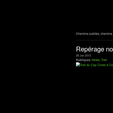
Chemins oubliés, chemins f
Repérage nou
28
Jan
2012
Rubriques:
News
,
Trail