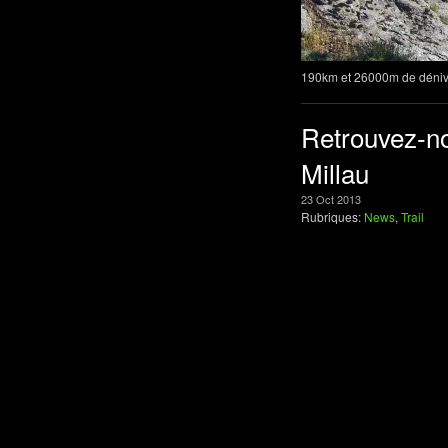
190km et 26000m de dénive
Retrouvez-no
Millau
23
Oct
2013
Rubriques:
News
,
Trail