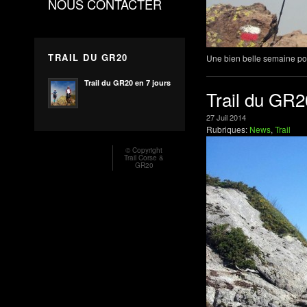
NOUS CONTACTER
TRAIL DU GR20
Une bien belle semaine pou
Trail du GR20 en 7 jours
Trail du GR2
27
Juil
2014
Rubriques:
News
,
Trail
© Copyright
Trail Corse &
GR20