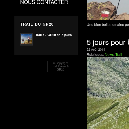
NOUS CONTACTER
TRAIL DU GR20
Une bien belle semaine pou
Trail du GR20 en 7 jours
5 jours pour 
22
Août
2014
Rubriques:
News
,
Trail
© Copyright
Trail Corse &
GR20