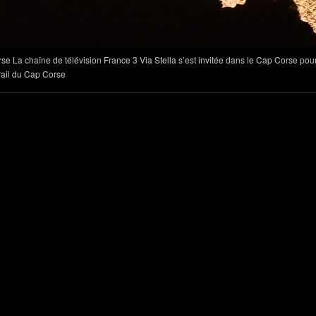
La chaîne de télévision France 3 Via Stella s’est invitée dans le Cap Corse pour
Trail du Cap Corse