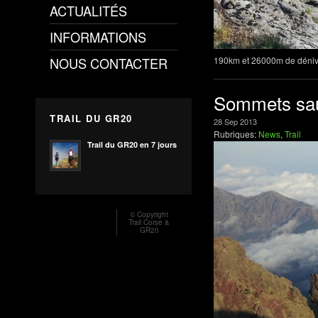
ACTUALITÉS
INFORMATIONS
NOUS CONTACTER
190km et 26000m de dénive
Sommets sauv
TRAIL DU GR20
28
Sep
2013
Rubriques:
News
,
Trail
Trail du GR20 en 7 jours
© Copyright
Trail Corse &
GR20