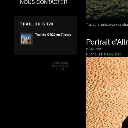
NOUS CONTACTER
TRAIL DU GR20
Traileurs, préparez vos cha
Trail du GR20 en 7 jours
Portrait d’Al
23
Jan
2012
Rubriques:
News
,
Trail
© Copyright
Trail Corse &
GR20